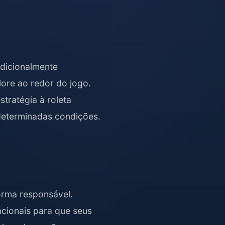
adicionalmente
ore ao redor do jogo.
tratégia à roleta
determinadas condições.
orma responsável.
cionais para que seus