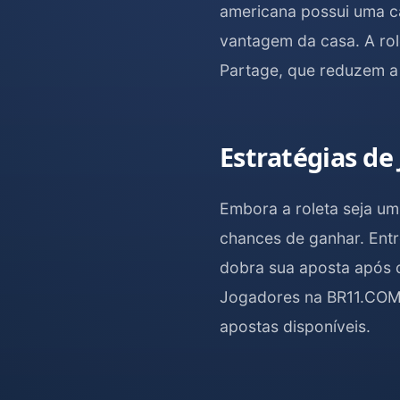
americana possui uma ca
vantagem da casa. A rol
Partage, que reduzem a
Estratégias de
Embora a roleta seja um 
chances de ganhar. Entr
dobra sua aposta após 
Jogadores na BR11.COM 
apostas disponíveis.