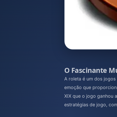
O Fascinante M
A roleta é um dos jogos
emoção que proporciona 
XIX que o jogo ganhou a
estratégias de jogo, co