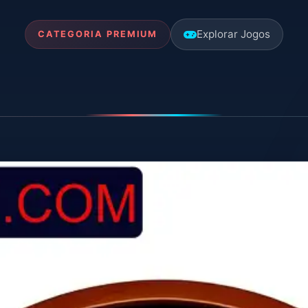
Explorar Jogos
CATEGORIA PREMIUM