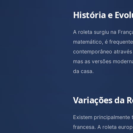
História e Evo
A roleta surgiu na Franç
matemático, é frequent
contemporâneo através d
mas as versões moderna
da casa.
Variações da R
Existem principalmente t
francesa. A roleta euro