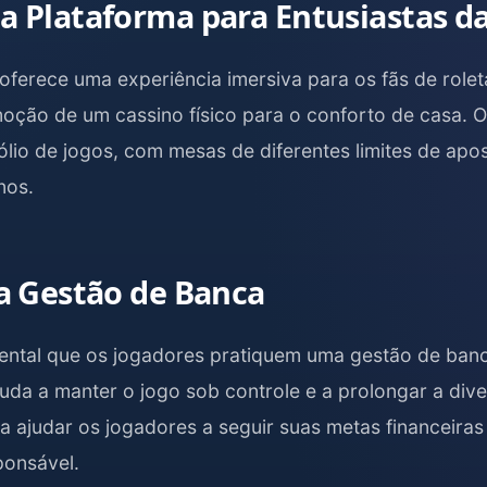
 Plataforma para Entusiastas da
ferece uma experiência imersiva para os fãs de rolet
oção de um cassino físico para o conforto de casa. 
ólio de jogos, com mesas de diferentes limites de apo
nos.
a Gestão de Banca
tal que os jogadores pratiquem uma gestão de banca e
uda a manter o jogo sob controle e a prolongar a div
a ajudar os jogadores a seguir suas metas financeiras
ponsável.