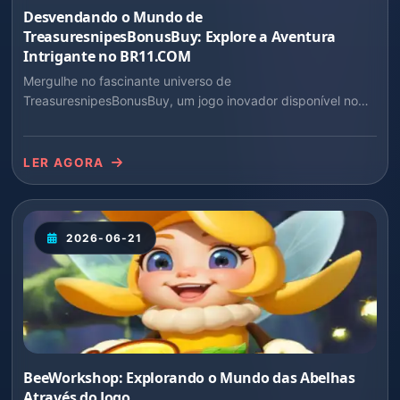
E66.COM
Desvendando o Mundo de
TreasuresnipesBonusBuy: Explore a Aventura
Intrigante no BR11.COM
Mergulhe no fascinante universo de
TreasuresnipesBonusBuy, um jogo inovador disponível no
BR11.COM, conhecido por suas regras cativantes e a
oportunidade de um incrível retorno.
LER AGORA
2026-06-21
E66.COM
BeeWorkshop: Explorando o Mundo das Abelhas
Através do Jogo