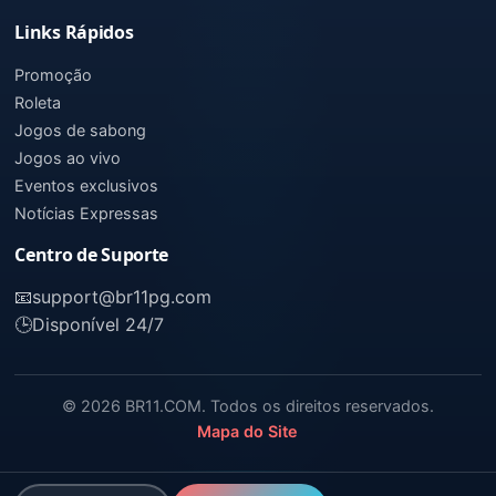
Links Rápidos
Promoção
Roleta
Jogos de sabong
Jogos ao vivo
Eventos exclusivos
Notícias Expressas
Centro de Suporte
📧
support@br11pg.com
🕒
Disponível 24/7
© 2026 BR11.COM. Todos os direitos reservados.
Mapa do Site