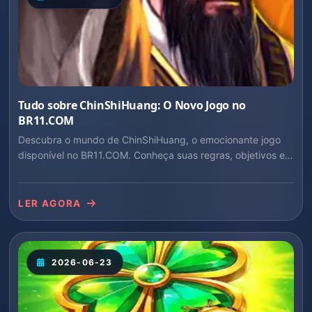
Tudo sobre ChinShiHuang: O Novo Jogo no
BR11.COM
Descubra o mundo de ChinShiHuang, o emocionante jogo
disponível no BR11.COM. Conheça suas regras, objetivos e
mergulhe nos eventos atuais que o tornam imperdível.
LER AGORA
2026-06-23