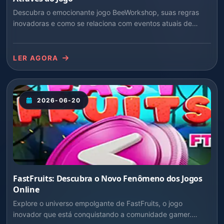
Descubra o emocionante jogo BeeWorkshop, suas regras
inovadoras e como se relaciona com eventos atuais de
preservação ambiental.
LER AGORA
2026-06-20
FastFruits: Descubra o Novo Fenômeno dos Jogos
Online
Explore o universo empolgante de FastFruits, o jogo
inovador que está conquistando a comunidade gamer.