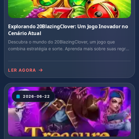
Explorando 20BlazingClover: Um Jogo Inovador no
Cenário Atual
Descubra o mundo do 20BlazingClover, um jogo que
combina estratégia e sorte. Aprenda mais sobre suas regras
e dinâmica.
LER AGORA
2026-06-22