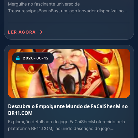
Mergulhe no fascinante universo de
TreasuresnipesBonusBuy, um jogo inovador disponível no
BR11.COM, conhecido por suas regras cativantes e a
oportunidade de um incrível retorno.
LER AGORA
2026-06-12
Descubra o Empolgante Mundo de FaCaiShenM no
BR11.COM
Exploração detalhada do jogo FaCaiShenM oferecido pela
plataforma BR11.COM, incluindo descrição do jogo,
introdução e regras.